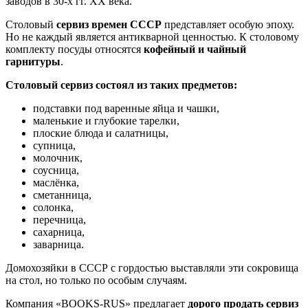
заводов в 30-х гг. XX века.
Столовый
сервиз времен СССР
представляет особую эпоху.
Но не каждый является антикварной ценностью. К столовому
комплекту посуды относятся
кофейный и чайный
гарнитуры
.
Столовый сервиз состоял из таких предметов:
подставки под варенные яйца и чашки,
маленькие и глубокие тарелки,
плоские блюда и салатницы,
супница,
молочник,
соусница,
маслёнка,
сметанница,
солонка,
перечница,
сахарница,
заварница.
Домохозяйки в СССР с гордостью выставляли эти сокровища
на стол, но только по особым случаям.
Компания «BOOKS-RUS» предлагает
дорого продать сервиз